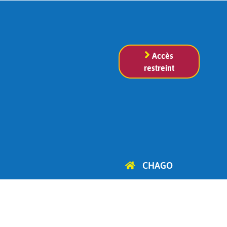
Accès
restreint
CHAGO
Cercle d'Histoire, d'Archéologie
et de Généalogie
d'Ottignies-Louvain-la-Neuve