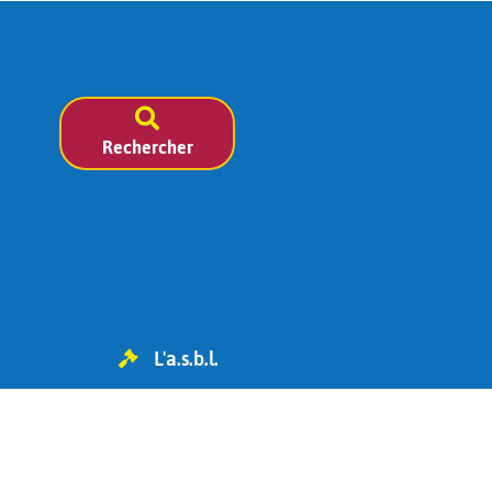
Rechercher
L'a.s.b.l.
TVA BE 0454.119.455
IBAN : BE98 0682 1826 6393