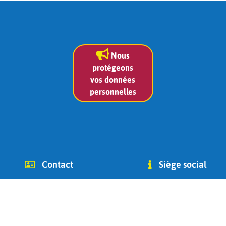
Nous
protégeons
vos données
personnelles
Contact
Siège social
info (at) chago-ottignies.be
Avenue des Combattants 2
Tél +32(0) 479 400 182
1340
(Jean Bidoul, vice-président)
Ottignies-Louvain-la-Neuve