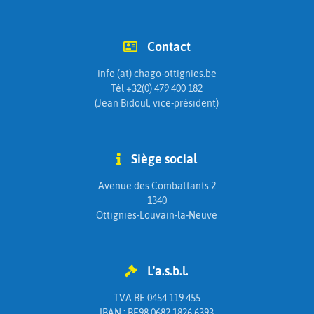
Contact
info (at) chago-ottignies.be
Tél +32(0) 479 400 182
(Jean Bidoul, vice-président)
Siège social
Avenue des Combattants 2
1340
Ottignies-Louvain-la-Neuve
L'a.s.b.l.
TVA BE 0454.119.455
IBAN : BE98 0682 1826 6393