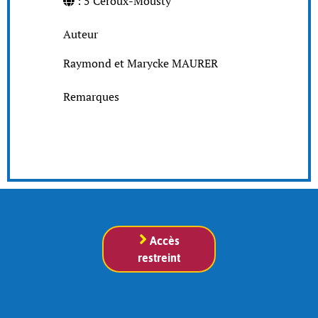
: 5 Céroux-Mousty
Auteur
Raymond et Marycke MAURER
Remarques
Accès
restreint