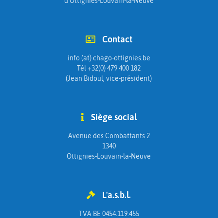
d'Ottignies-Louvain-la-Neuve
Contact
info (at) chago-ottignies.be
Tél +32(0) 479 400 182
(Jean Bidoul, vice-président)
Siège social
Avenue des Combattants 2
1340
Ottignies-Louvain-la-Neuve
L'a.s.b.l.
TVA BE 0454.119.455