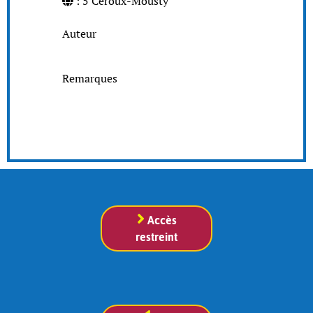
: 5 Céroux-Mousty
Auteur
Remarques
Accès
restreint