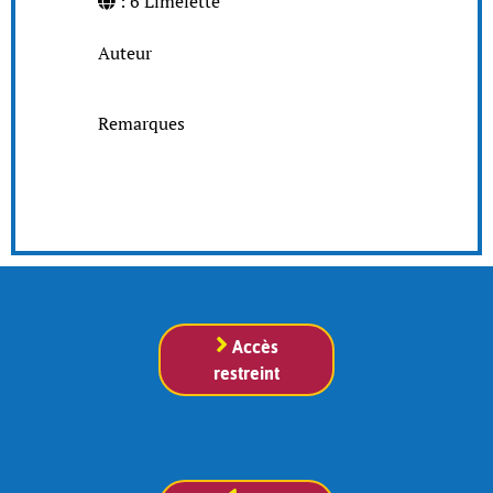
: 6 Limelette
Auteur
Remarques
Accès
restreint