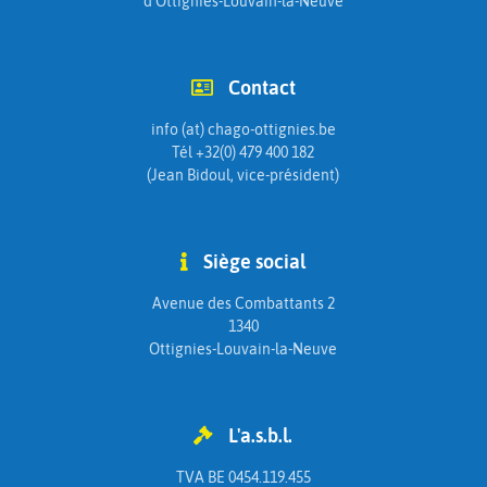
d'Ottignies-Louvain-la-Neuve
Contact
info (at) chago-ottignies.be
Tél +32(0) 479 400 182
(Jean Bidoul, vice-président)
Siège social
Avenue des Combattants 2
1340
Ottignies-Louvain-la-Neuve
L'a.s.b.l.
TVA BE 0454.119.455