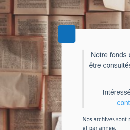
Notre fonds 
être consulté
Intéress
cont
Nos archives sont r
et par année.