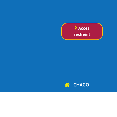
Accès
restreint
CHAGO
Cercle d'Histoire, d'Archéologie
et de Généalogie
d'Ottignies-Louvain-la-Neuve