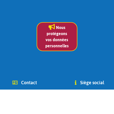
Nous
protégeons
vos données
personnelles
Contact
Siège social
info (at) chago-ottignies.be
Avenue des Combattants 2
Tél +32(0) 479 400 182
1340
(Jean Bidoul, vice-président)
Ottignies-Louvain-la-Neuve