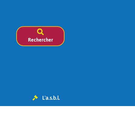
Rechercher
L'a.s.b.l.
TVA BE 0454.119.455
IBAN : BE98 0682 1826 6393