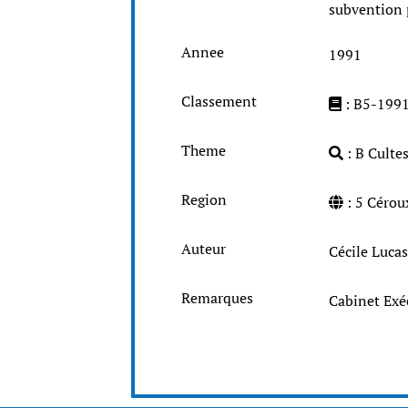
subvention 
Annee
1991
Classement
: B5-199
Theme
: B Cultes
Region
: 5 Cé
Auteur
Cécile Lucas
Remarques
Cabinet Exé