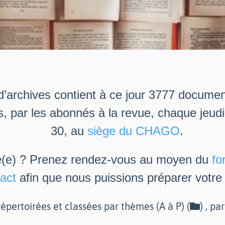
d’archives contient à ce jour 3777 docume
s, par les abonnés à la revue, chaque jeud
30, au
siège du CHAGO
.
é(e) ? Prenez rendez-vous au moyen du
fo
act
afin que nous puissions préparer votre v
épertoirées et classées par thèmes (A à P) (
) , pa