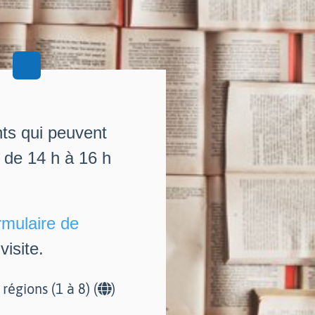
nts qui peuvent
i de 14 h à 16 h
rmulaire de
isite.
r régions (1 à 8) (
)