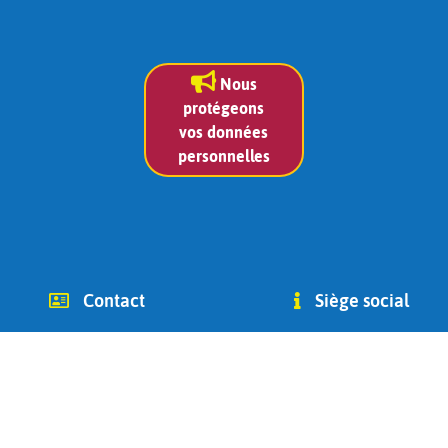
Nous
protégeons
vos données
personnelles
Contact
Siège social
info (at) chago-ottignies.be
Avenue des Combattants 2
Tél +32(0) 479 400 182
1340
(Jean Bidoul, vice-président)
Ottignies-Louvain-la-Neuve