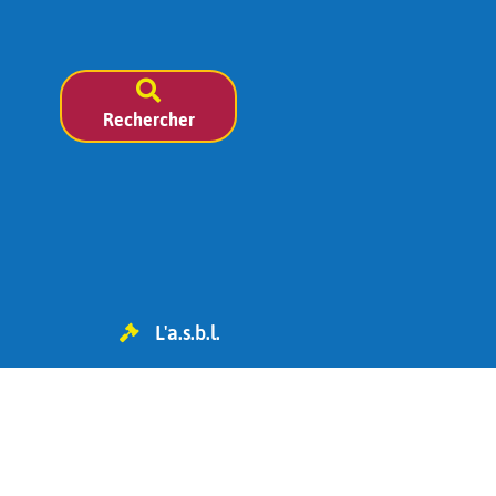
Rechercher
L'a.s.b.l.
TVA BE 0454.119.455
IBAN : BE98 0682 1826 6393