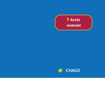
Accès
restreint
CHAGO
Cercle d'Histoire, d'Archéologie
et de Généalogie
d'Ottignies-Louvain-la-Neuve