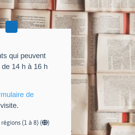
nts qui peuvent
i de 14 h à 16 h
rmulaire de
isite.
r régions (1 à 8) (
)