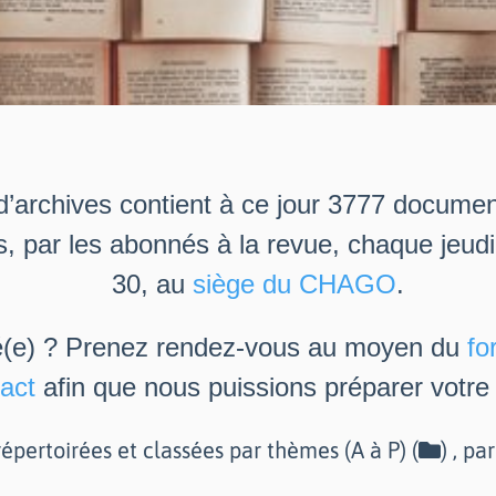
d’archives contient à ce jour 3777 docume
s, par les abonnés à la revue, chaque jeud
30, au
siège du CHAGO
.
é(e) ? Prenez rendez-vous au moyen du
fo
act
afin que nous puissions préparer votre v
épertoirées et classées par thèmes (A à P) (
) , pa