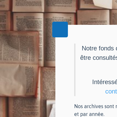
Notre fonds 
être consulté
Intéress
cont
Nos archives sont r
et par année.