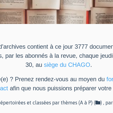
d’archives contient à ce jour 3777 docume
s, par les abonnés à la revue, chaque jeud
30, au
siège du CHAGO
.
é(e) ? Prenez rendez-vous au moyen du
fo
act
afin que nous puissions préparer votre v
épertoirées et classées par thèmes (A à P) (
) , pa