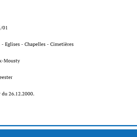
5/01
 - Eglises - Chapelles - Cimetières
roux-Mousty
eester
r du 26.12.2000.