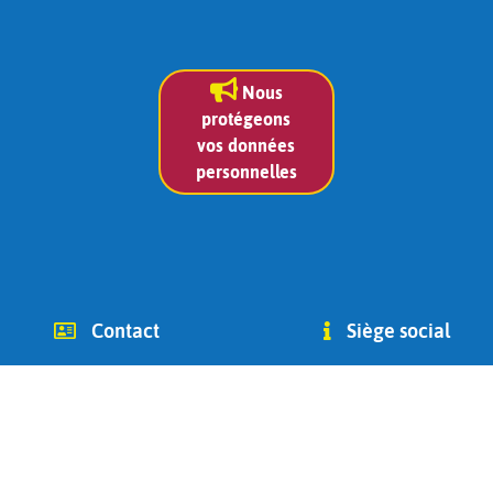
Nous
protégeons
vos données
personnelles
Contact
Siège social
info (at) chago-ottignies.be
Avenue des Combattants 2
Tél +32(0) 479 400 182
1340
(Jean Bidoul, vice-président)
Ottignies-Louvain-la-Neuve