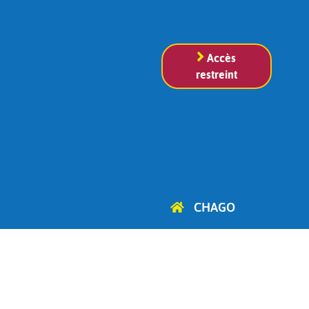
Accès
restreint
CHAGO
Cercle d'Histoire, d'Archéologie
et de Généalogie
d'Ottignies-Louvain-la-Neuve