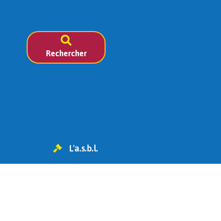
Rechercher
L'a.s.b.l.
TVA BE 0454.119.455
IBAN : BE98 0682 1826 6393