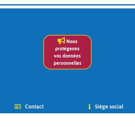
Nous
protégeons
vos données
personnelles
Contact
Siège social
info (at) chago-ottignies.be
Avenue des Combattants 2
Tél +32(0) 479 400 182
1340
(Jean Bidoul, vice-président)
Ottignies-Louvain-la-Neuve