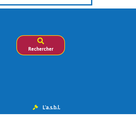
Rechercher
L'a.s.b.l.
TVA BE 0454.119.455
IBAN : BE98 0682 1826 6393