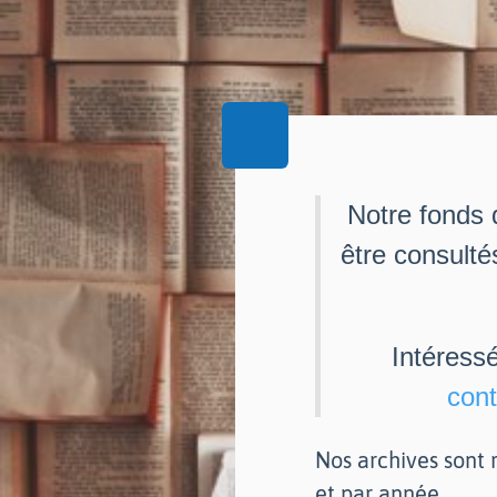
Notre fonds 
être consulté
Intéress
cont
Nos archives sont r
et par année.