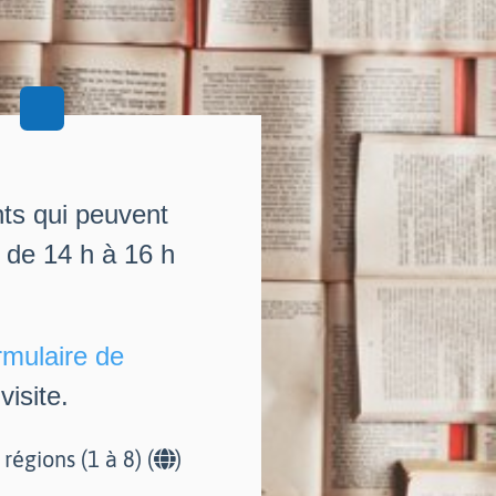
nts qui peuvent
i de 14 h à 16 h
rmulaire de
isite.
r régions (1 à 8) (
)