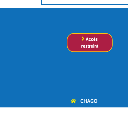
Accès
restreint
CHAGO
Cercle d'Histoire, d'Archéologie
et de Généalogie
d'Ottignies-Louvain-la-Neuve