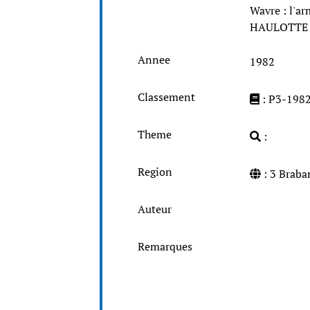
Wavre : l'a
HAULOTTE - 
Annee
1982
Classement
: P3-198
Theme
:
Region
: 3 Brab
Auteur
Remarques