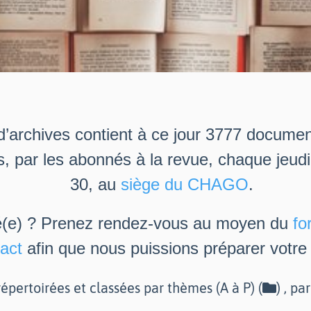
d’archives contient à ce jour 3777 docume
s, par les abonnés à la revue, chaque jeud
30, au
siège du CHAGO
.
é(e) ? Prenez rendez-vous au moyen du
fo
act
afin que nous puissions préparer votre v
épertoirées et classées par thèmes (A à P) (
) , pa