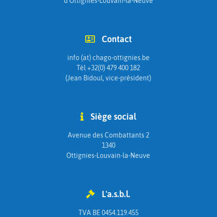
d'Ottignies-Louvain-la-Neuve
Contact
info (at) chago-ottignies.be
Tél +32(0) 479 400 182
(Jean Bidoul, vice-président)
Siège social
Avenue des Combattants 2
1340
Ottignies-Louvain-la-Neuve
L'a.s.b.l.
TVA BE 0454.119.455