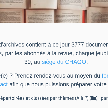
d’archives contient à ce jour 3777 docume
s, par les abonnés à la revue, chaque jeud
30, au
siège du CHAGO
.
é(e) ? Prenez rendez-vous au moyen du
fo
act
afin que nous puissions préparer votre v
épertoirées et classées par thèmes (A à P) (
) , pa