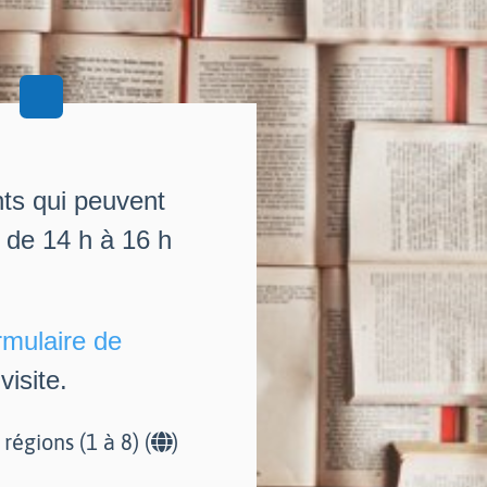
nts qui peuvent
i de 14 h à 16 h
rmulaire de
isite.
r régions (1 à 8) (
)