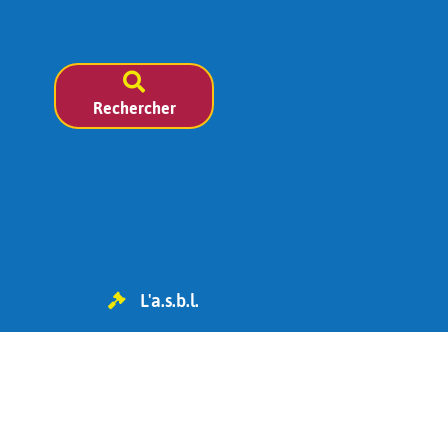
Rechercher
L'a.s.b.l.
TVA BE 0454.119.455
IBAN : BE98 0682 1826 6393