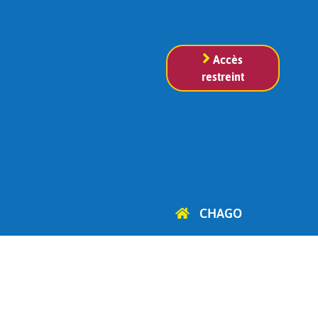
Accès
restreint
CHAGO
Cercle d'Histoire, d'Archéologie
et de Généalogie
d'Ottignies-Louvain-la-Neuve