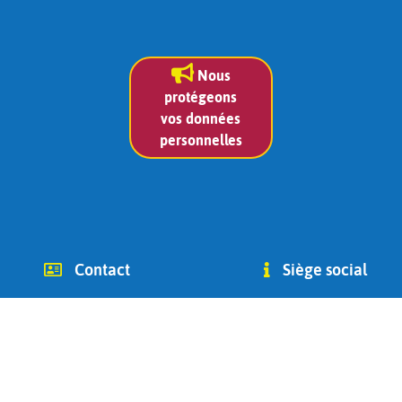
Nous
protégeons
vos données
personnelles
Contact
Siège social
info (at) chago-ottignies.be
Avenue des Combattants 2
Tél +32(0) 479 400 182
1340
(Jean Bidoul, vice-président)
Ottignies-Louvain-la-Neuve