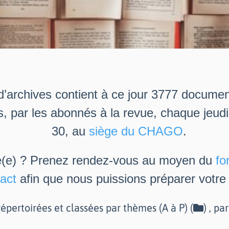
d’archives contient à ce jour 3777 docume
s, par les abonnés à la revue, chaque jeud
30, au
siège du CHAGO
.
é(e) ? Prenez rendez-vous au moyen du
fo
act
afin que nous puissions préparer votre v
épertoirées et classées par thèmes (A à P) (
) , pa