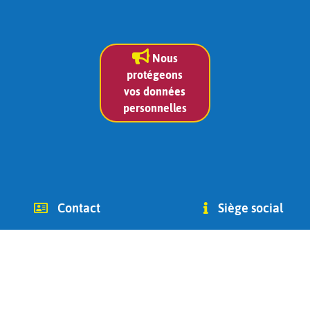
Nous
protégeons
vos données
personnelles
Contact
Siège social
info (at) chago-ottignies.be
Avenue des Combattants 2
Tél +32(0) 479 400 182
1340
(Jean Bidoul, vice-président)
Ottignies-Louvain-la-Neuve