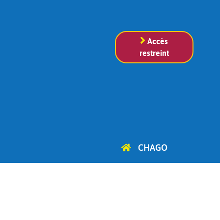
Accès
restreint
CHAGO
Cercle d'Histoire, d'Archéologie
et de Généalogie
d'Ottignies-Louvain-la-Neuve