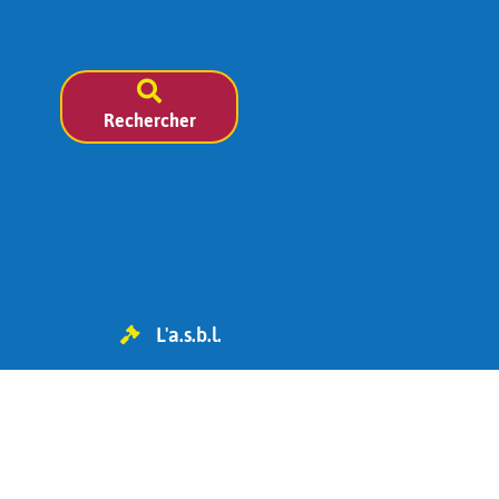
Rechercher
L'a.s.b.l.
TVA BE 0454.119.455
IBAN : BE98 0682 1826 6393