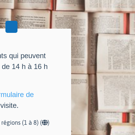
nts qui peuvent
i de 14 h à 16 h
rmulaire de
isite.
r régions (1 à 8) (
)