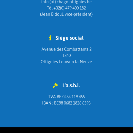
info (at) chago-ottignies.be
Tél +32(0) 479 400 182
(Jean Bidoul, vice-président)
Siège social
Avenue des Combattants 2
1340
Ottignies-Louvain-la-Neuve
L'a.s.b.l.
TVA BE 0454.119.455
IBAN : BE98 0682 1826 6393