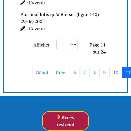
: L'avenir
Plus mal lotis qu’à Bierset (ligne 140)
29/06/2004
: L'avenir
Afficher
Page 11
sur 24
Début
Préc.
6
7
8
9
10
11
Accès
restreint